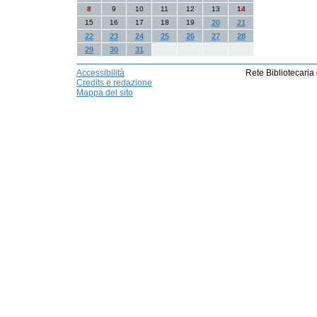
8
9
10
11
12
13
14
15
16
17
18
19
20
21
22
23
24
25
26
27
28
29
30
31
Accessibilità
Rete Bibliotecaria
Credits e redazione
Mappa del sito