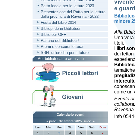
vivente
Patto locale per la lettura 2023
e guard
Presentazione del Patto per la lettura
Bibliote
della provincia di Ravenna - 2022
minore 2
Festa del Libro 2014
Bibliopride in Bibliotour
Alla Bibli
Bibliotour OFF
Una vera e
Parlano del Bibliotour!
titoli.
Premi e concorsi letterari
I
libri s
SBN: un'eredità per il futuro
dei lettor
Per bibliotecari e archivisti
esperienz
Bibliotec
tematiche
pregiudiz
intercult
conoscen
come un v
Evento or
collabora
Ravenna
Calendario eventi
Info 054
« prec.
dicembre 2025
succ. »
Lun
Mar
Mer
Gio
Ven
Sab
Dom
1
2
3
4
5
6
7