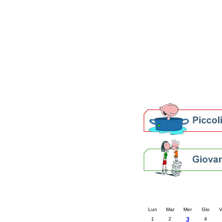
Patto locale per la let
Presentazione del Patto
della provincia di Rav
Festa del Libro 2014
Bibliopride in Bibliotou
Bibliotour OFF
Parlano del Bibliotour!
Premi e concorsi letter
SBN: un'eredità per il 
Per bibliotecari e archivi
Calendario eve
« prec.
dicembre 20
Lun
Mar
Mer
Gio
V
1
2
3
4