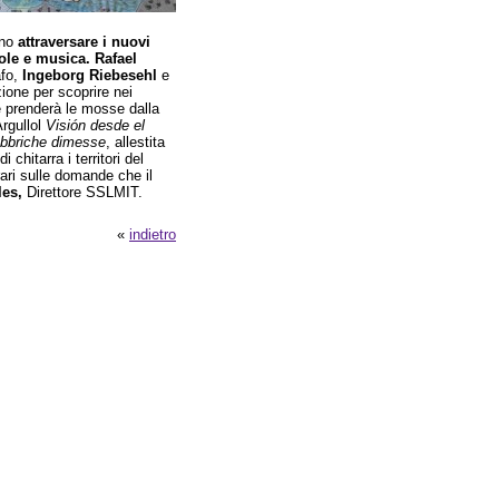
nno
attraversare i nuovi
role e musica. Rafael
afo,
Ingeborg Riebesehl
e
zione per scoprire nei
one prenderà le mosse dalla
Argullol
Visión desde el
bbriche dimesse
, allestita
 chitarra i territori del
rari sulle domande che il
les,
Direttore SSLMIT.
«
indietro