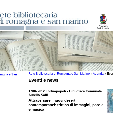
Rete Bibliotecaria di Romagna e San Marino
»
Agenda
»
Even
omagna e San
Eventi e news
17/04/2012 Forlimpopoli - Biblioteca Comunale
Aurelio Saffi
 la lettura
Attraversare i nuovi deserti
contemporanei: trittico di immagini, parole
tura 2025
e musica
tura 2024