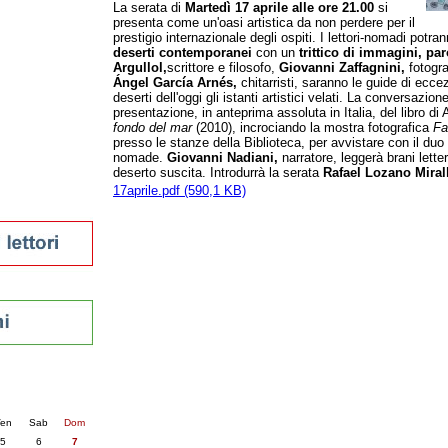
La serata di
Martedì 17 aprile
alle ore 21.00
si
tura 2023
presenta come un'oasi artistica da non perdere per il
prestigio internazionale degli ospiti. I lettori-nomadi potra
 per la lettura
deserti contemporanei
con un
trittico di immagini, pa
enna - 2022
Argullol,
scrittore e filosofo,
Giovanni Zaffagnini,
fotogr
Ángel García Arnés,
chitarristi, saranno le guide di ecce
r
deserti dell'oggi gli istanti artistici velati. La conversazi
presentazione, in anteprima assoluta in Italia, del libro di 
fondo del mar
(2010), incrociando la mostra fotografica
Fa
presso le stanze della Biblioteca, per avvistare con il duo di
ari
nomade.
Giovanni Nadiani,
narratore, leggerà brani lette
deserto suscita. Introdurrà la serata
Rafael Lozano Miral
futuro
17aprile.pdf (590,1 KB)
sti
nti
25
succ. »
en
Sab
Dom
5
6
7