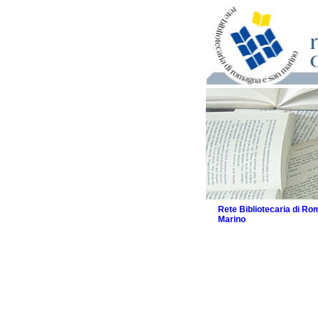
Rete Bibliotecaria di R
Marino
La Rete
Biblioteche e archivi
Agenda
Patto intercomunale per
2026
Patto locale per la let
Patto locale per la let