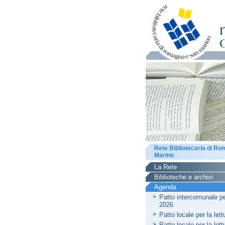
Rete Bibliotecaria di R
Marino
La Rete
Biblioteche e archivi
Agenda
Patto intercomunale per
2026
Patto locale per la let
Patto locale per la let