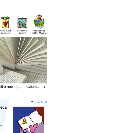
ti e news (per il calendario)
«
indietro
teca
ia.