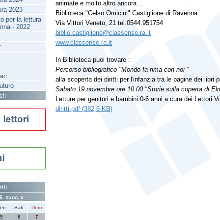
animate e molto altro ancora ..
tura 2023
Biblioteca "Celso Omicini" Castiglione di Ravenna
 per la lettura
Via Vittori Veneto, 21 tel.0544.951754
enna - 2022
biblio.castiglione@classense.ra.it
www.classense.ra.it
r
In Biblioteca puoi trovare :
Percorso bibliografico "Mondo fa rima con noi "
ari
alla scoperta dei diritti per l'infanzia tra le pagine dei libri 
futuro
Sabato 19 novembre ore 10.00 "Storie sulla coperta di El
sti
Letture per genitori e bambini 0-6 anni a cura dei Lettori V
diritti.pdf (382,6 KB)
nti
25
succ. »
en
Sab
Dom
5
6
7