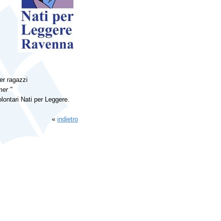
per ragazzi
mer "
olontari Nati per Leggere.
«
indietro