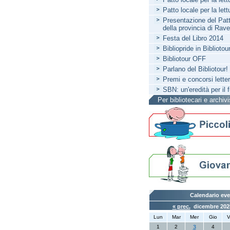
Patto locale per la let
Presentazione del Patto
della provincia di Rav
Festa del Libro 2014
Bibliopride in Bibliotou
Bibliotour OFF
Parlano del Bibliotour!
Premi e concorsi letter
SBN: un'eredità per il 
Per bibliotecari e archivi
Calendario eve
« prec.
dicembre 20
Lun
Mar
Mer
Gio
V
1
2
3
4