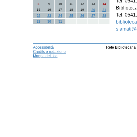
Tel. 0541
8
9
10
11
12
13
14
Bibliotec
15
16
17
18
19
20
21
Tel. 0541.
22
23
24
25
26
27
28
bibliotec
29
30
31
s.amati@c
Accessibilità
Rete Bibliotecaria
Credits e redazione
Mappa del sito