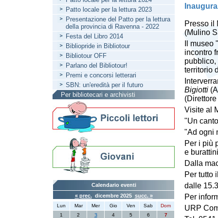
Inaugura
Patto locale per la lettura 2023
Presentazione del Patto per la lettura
Presso il
della provincia di Ravenna - 2022
(Mulino S
Festa del Libro 2014
Il museo 
Bibliopride in Bibliotour
incontro f
Bibliotour OFF
pubblico, 
Parlano del Bibliotour!
territorio
Premi e concorsi letterari
Interverr
SBN: un'eredità per il futuro
Bigiotti
(A
Per bibliotecari e archivisti
(Direttor
Visite al 
"Un canto
"Ad ogni m
Per i più
e buratti
Dalla maci
Per tutto
dalle 15.
Calendario eventi
« prec.
dicembre 2025
succ. »
Per infor
Lun
Mar
Mer
Gio
Ven
Sab
Dom
URP Comu
1
2
3
4
5
6
7