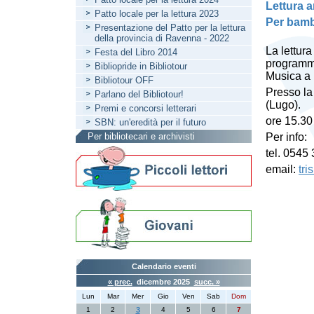
Lettura a
Patto locale per la lettura 2023
Per bambi
Presentazione del Patto per la lettura
della provincia di Ravenna - 2022
La lettur
Festa del Libro 2014
programma
Bibliopride in Bibliotour
Musica a
Bibliotour OFF
Presso la
Parlano del Bibliotour!
(Lugo).
Premi e concorsi letterari
ore 15.30
SBN: un'eredità per il futuro
Per bibliotecari e archivisti
Per info:
tel. 0545
email:
tri
Calendario eventi
« prec.
dicembre 2025
succ. »
Lun
Mar
Mer
Gio
Ven
Sab
Dom
1
2
3
4
5
6
7