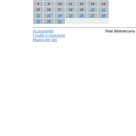
8
9
10
11
12
13
14
15
16
17
18
19
20
21
22
23
24
25
26
27
28
29
30
31
Accessibilità
Rete Bibliotecaria
Credits e redazione
Mappa del sito