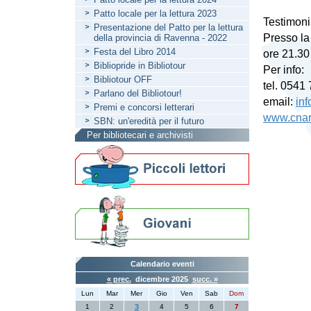
Patto locale per la lettura 2023
Testimoni
Presentazione del Patto per la lettura
Presso la
della provincia di Ravenna - 2022
Festa del Libro 2014
ore 21.30 
Bibliopride in Bibliotour
Per info:
Bibliotour OFF
tel. 0541
Parlano del Bibliotour!
email:
inf
Premi e concorsi letterari
www.cnari
SBN: un'eredità per il futuro
Per bibliotecari e archivisti
Calendario eventi
« prec.
dicembre 2025
succ. »
Lun
Mar
Mer
Gio
Ven
Sab
Dom
1
2
3
4
5
6
7