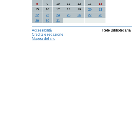
8
9
10
11
12
13
14
15
16
17
18
19
20
21
22
23
24
25
26
27
28
29
30
31
Accessibilità
Rete Bibliotecaria
Credits e redazione
Mappa del sito