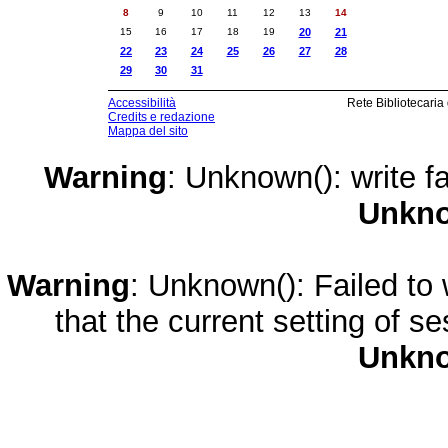
8
9
10
11
12
13
14
15
16
17
18
19
20
21
22
23
24
25
26
27
28
29
30
31
Accessibilità
Rete Bibliotecaria
Credits e redazione
Mappa del sito
Warning
: Unknown(): write fa
Unkn
Warning
: Unknown(): Failed to w
that the current setting of s
Unkn