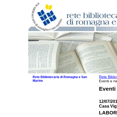
Rete Bibli
Rete Bibliotecaria di Romagna e San
Marino
Eventi e ne
La Rete
Eventi
Biblioteche e archivi
Agenda
12/07/201
Patto intercomunale per la lettura
Casa Vig
2026
Patto locale per la lettura 2025
LABORA
Patto locale per la lettura 2024