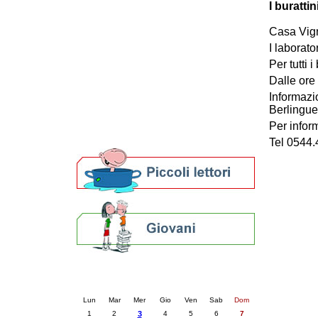
I burattin
Patto locale per la lettura 2023
Presentazione del Patto per la lettura
Casa Vig
della provincia di Ravenna - 2022
I laborato
Festa del Libro 2014
Per tutti 
Bibliopride in Bibliotour
Dalle ore
Bibliotour OFF
Parlano del Bibliotour!
Informazi
Berlingue
Premi e concorsi letterari
SBN: un'eredità per il futuro
Per infor
Per bibliotecari e archivisti
Tel 0544
Calendario eventi
« prec.
dicembre 2025
succ. »
Lun
Mar
Mer
Gio
Ven
Sab
Dom
1
2
3
4
5
6
7