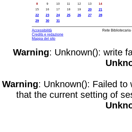
8
9
10
11
12
13
14
15
16
17
18
19
20
21
22
23
24
25
26
27
28
29
30
31
Accessibilità
Rete Bibliotecaria
Credits e redazione
Mappa del sito
Warning
: Unknown(): write fa
Unkn
Warning
: Unknown(): Failed to w
that the current setting of s
Unkn