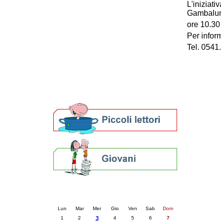
L'iniziati
Patto locale per la lettura 2023
Gambalun
Presentazione del Patto per la lettura
ore 10.30
della provincia di Ravenna - 2022
Per infor
Festa del Libro 2014
Bibliopride in Bibliotour
Tel. 054
Bibliotour OFF
Parlano del Bibliotour!
Premi e concorsi letterari
SBN: un'eredità per il futuro
Per bibliotecari e archivisti
Calendario eventi
« prec.
dicembre 2025
succ. »
Lun
Mar
Mer
Gio
Ven
Sab
Dom
1
2
3
4
5
6
7