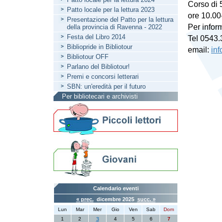
Corso di 
Patto locale per la lettura 2023
ore 10.00
Presentazione del Patto per la lettura
Per infor
della provincia di Ravenna - 2022
Festa del Libro 2014
Tel 0543
Bibliopride in Bibliotour
email:
in
Bibliotour OFF
Parlano del Bibliotour!
Premi e concorsi letterari
SBN: un'eredità per il futuro
Per bibliotecari e archivisti
Calendario eventi
« prec.
dicembre 2025
succ. »
Lun
Mar
Mer
Gio
Ven
Sab
Dom
1
2
3
4
5
6
7