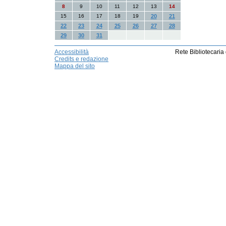
8
9
10
11
12
13
14
15
16
17
18
19
20
21
22
23
24
25
26
27
28
29
30
31
Accessibilità
Rete Bibliotecaria
Credits e redazione
Mappa del sito