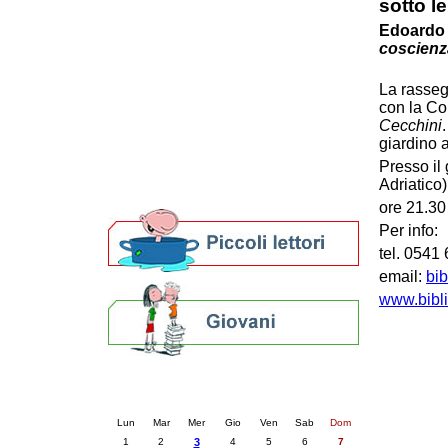
sotto le
Patto locale per la lettura 2023
Edoardo 
Presentazione del Patto per la lettura
coscienz
della provincia di Ravenna - 2022
Festa del Libro 2014
La rasseg
Bibliopride in Bibliotour
con la Co
Bibliotour OFF
Cecchini
Parlano del Bibliotour!
giardino a
Premi e concorsi letterari
Presso il
SBN: un'eredità per il futuro
Adriatico)
Per bibliotecari e archivisti
ore 21.30
Per info:
tel. 0541
email:
bi
www.bibli
Calendario eventi
« prec.
dicembre 2025
succ. »
Lun
Mar
Mer
Gio
Ven
Sab
Dom
1
2
3
4
5
6
7