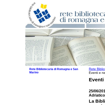
Rete Bibli
Rete Bibliotecaria di Romagna e San
Marino
Eventi e ne
La Rete
Eventi
Biblioteche e archivi
Agenda
25/06/20
Patto intercomunale per la lettura
Adriatico
2026
Patto locale per la lettura 2025
La Bibli
Patto locale per la lettura 2024