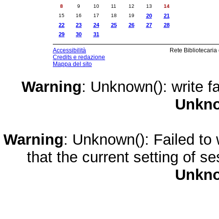
8
9
10
11
12
13
14
15
16
17
18
19
20
21
22
23
24
25
26
27
28
29
30
31
Accessibilità
Rete Bibliotecaria
Credits e redazione
Mappa del sito
Warning
: Unknown(): write fa
Unkn
Warning
: Unknown(): Failed to w
that the current setting of s
Unkn