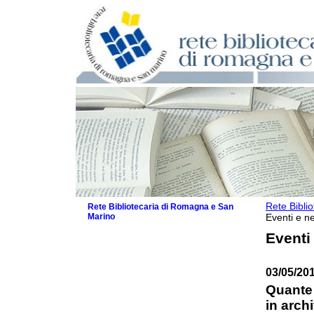
Rete Bibli
Rete Bibliotecaria di Romagna e San
Marino
Eventi e ne
La Rete
Eventi
Biblioteche e archivi
Agenda
03/05/201
Patto intercomunale per la lettura
2026
Quante 
Patto locale per la lettura 2025
in arch
Patto locale per la lettura 2024