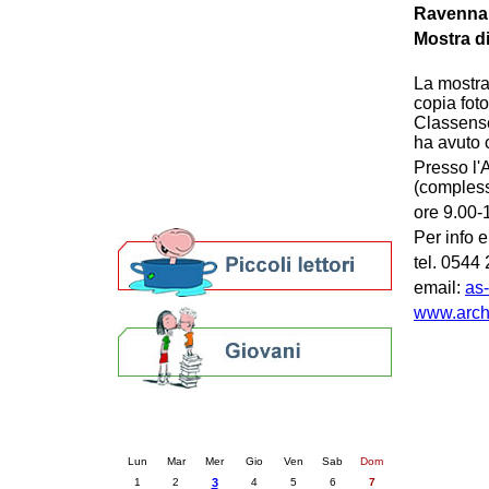
Ravenna 
Patto locale per la lettura 2023
Mostra di
Presentazione del Patto per la lettura
della provincia di Ravenna - 2022
Festa del Libro 2014
La mostra,
copia foto
Bibliopride in Bibliotour
Classense
Bibliotour OFF
ha avuto 
Parlano del Bibliotour!
Presso l'A
Premi e concorsi letterari
(compless
SBN: un'eredità per il futuro
ore 9.00-
Per bibliotecari e archivisti
Per info e
tel. 0544
email:
as-
www.archi
Calendario eventi
« prec.
dicembre 2025
succ. »
Lun
Mar
Mer
Gio
Ven
Sab
Dom
1
2
3
4
5
6
7