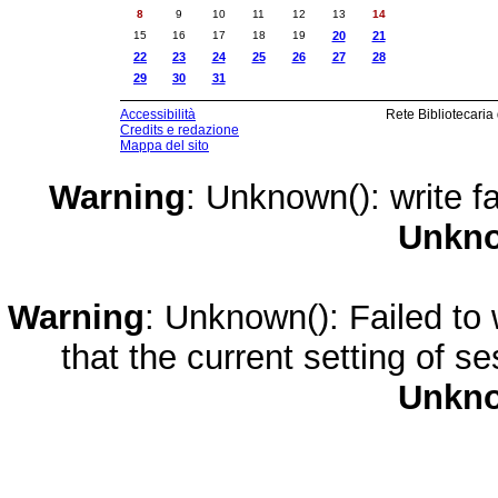
8
9
10
11
12
13
14
15
16
17
18
19
20
21
22
23
24
25
26
27
28
29
30
31
Accessibilità
Rete Bibliotecaria
Credits e redazione
Mappa del sito
Warning
: Unknown(): write fa
Unkn
Warning
: Unknown(): Failed to w
that the current setting of s
Unkn