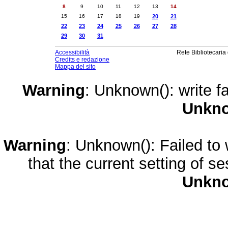
8
9
10
11
12
13
14
15
16
17
18
19
20
21
22
23
24
25
26
27
28
29
30
31
Accessibilità
Rete Bibliotecaria
Credits e redazione
Mappa del sito
Warning
: Unknown(): write fa
Unkn
Warning
: Unknown(): Failed to w
that the current setting of s
Unkn