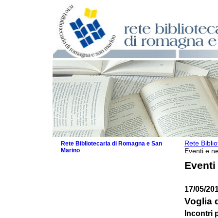
Rete Bibli
Rete Bibliotecaria di Romagna e San
Marino
Eventi e ne
La Rete
Eventi
Biblioteche e archivi
Agenda
17/05/20
Patto intercomunale per la lettura
2026
Voglia 
Patto locale per la lettura 2025
Incontri 
Patto locale per la lettura 2024