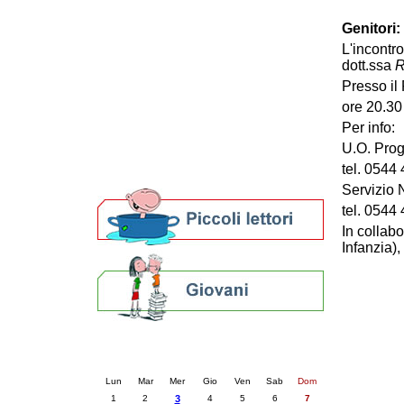
Patto locale per la lettura 2023
Genitori:
Presentazione del Patto per la lettura
L'incontr
della provincia di Ravenna - 2022
dott.ssa
R
Festa del Libro 2014
Bibliopride in Bibliotour
Presso il
Bibliotour OFF
ore 20.30
Parlano del Bibliotour!
Per info:
Premi e concorsi letterari
U.O. Prog
SBN: un'eredità per il futuro
tel. 0544
Per bibliotecari e archivisti
Servizio N
tel. 0544
In collab
Infanzia),
Calendario eventi
« prec.
dicembre 2025
succ. »
Lun
Mar
Mer
Gio
Ven
Sab
Dom
1
2
3
4
5
6
7