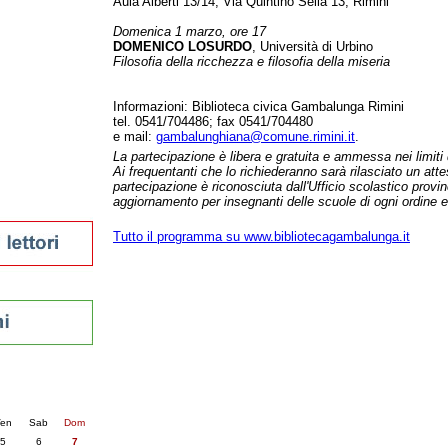
Aula Alberti 13/14, Via Quintino Sella 13, Rimini
tura 2023
Domenica 1 marzo, ore 17
 per la lettura
DOMENICO LOSURDO
, Università di Urbino
enna - 2022
Filosofia della ricchezza e filosofia della miseria
r
Informazioni: Biblioteca civica Gambalunga Rimini
tel. 0541/704486; fax 0541/704480
e mail:
gambalunghiana@comune.rimini.it
.
ari
La partecipazione è libera e gratuita e ammessa nei limiti d
Ai frequentanti che lo richiederanno sarà rilasciato un att
futuro
partecipazione è riconosciuta dall'Ufficio scolastico provinc
sti
aggiornamento per insegnanti delle scuole di ogni ordine e
Tutto il programma su www.bibliotecagambalunga.it
nti
25
succ. »
en
Sab
Dom
5
6
7