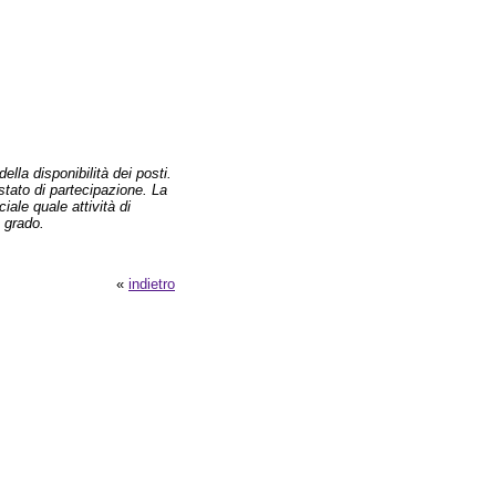
ella disponibilità dei posti.
estato di partecipazione. La
iale quale attività di
 grado.
«
indietro