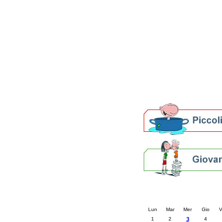
Patto locale per la let
Presentazione del Patto
della provincia di Rav
Festa del Libro 2014
Bibliopride in Bibliotou
Bibliotour OFF
Parlano del Bibliotour!
Premi e concorsi letter
SBN: un'eredità per il 
Per bibliotecari e archivi
Calendario eve
« prec.
dicembre 20
Lun
Mar
Mer
Gio
V
1
2
3
4