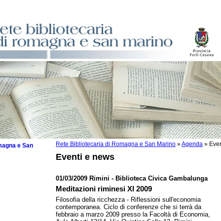
Rete Bibliotecaria di Romagna e San Marino
»
Agenda
»
Even
omagna e San
Eventi e news
01/03/2009 Rimini - Biblioteca Civica Gambalunga
Meditazioni riminesi XI 2009
 la lettura
Filosofia della ricchezza - Riflessioni sull'economia
contemporanea. Ciclo di conferenze che si terrà da
tura 2025
febbraio a marzo 2009 presso la Facoltà di Economia,
tura 2024