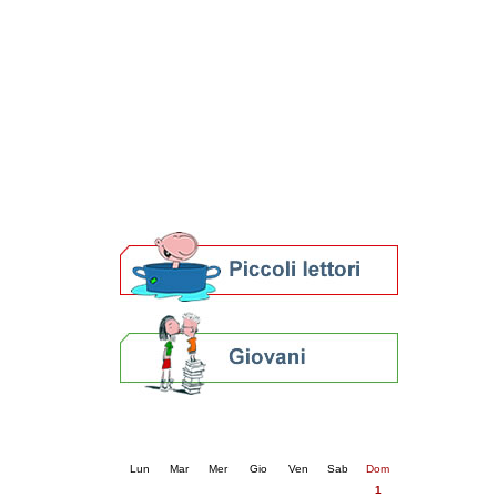
Patto locale per la lettura 2023
Presentazione del Patto per la lettura
della provincia di Ravenna - 2022
Festa del Libro 2014
Bibliopride in Bibliotour
Bibliotour OFF
Parlano del Bibliotour!
Premi e concorsi letterari
SBN: un'eredità per il futuro
Per bibliotecari e archivisti
Calendario eventi
« prec.
dicembre 2024
succ. »
Lun
Mar
Mer
Gio
Ven
Sab
Dom
1