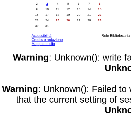
2
3
4
5
6
7
8
9
10
11
12
13
14
15
16
17
18
19
20
21
22
23
24
25
26
27
28
29
30
31
Accessibilità
Rete Bibliotecaria
Credits e redazione
Mappa del sito
Warning
: Unknown(): write fa
Unkn
Warning
: Unknown(): Failed to w
that the current setting of s
Unkn