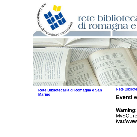
Rete Biblio
Rete Bibliotecaria di Romagna e San
Marino
Eventi 
La Rete
Biblioteche e archivi
Warning
Agenda
MySQL res
Patto intercomunale per la lettura
/var/www
2026
Patto locale per la lettura 2025
Patto locale per la lettura 2024