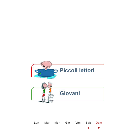
Patto locale per la lettura 2023
Presentazione del Patto per la lettura
della provincia di Ravenna - 2022
Festa del Libro 2014
Bibliopride in Bibliotour
Bibliotour OFF
Parlano del Bibliotour!
Premi e concorsi letterari
SBN: un'eredità per il futuro
Per bibliotecari e archivisti
Calendario eventi
« prec.
novembre 2025
succ. »
Lun
Mar
Mer
Gio
Ven
Sab
Dom
1
2