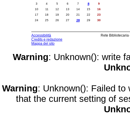
3
4
5
6
7
8
9
10
11
12
13
14
15
16
17
18
19
20
21
22
23
24
25
26
27
28
29
30
Accessibilità
Rete Bibliotecaria
Credits e redazione
Mappa del sito
Warning
: Unknown(): write fa
Unkn
Warning
: Unknown(): Failed to w
that the current setting of s
Unkn