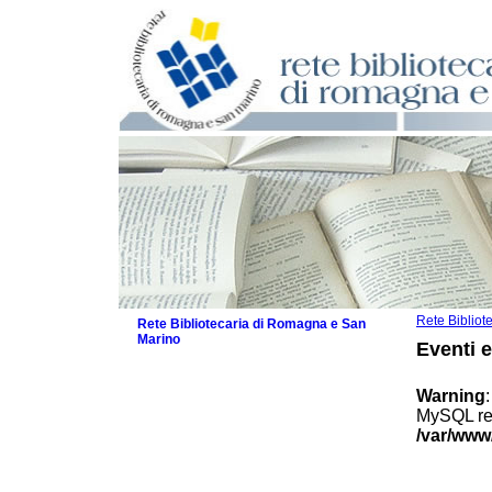
Rete Biblio
Rete Bibliotecaria di Romagna e San
Marino
Eventi 
La Rete
Biblioteche e archivi
Warning
Agenda
MySQL res
Patto intercomunale per la lettura
/var/www
2026
Patto locale per la lettura 2025
Patto locale per la lettura 2024