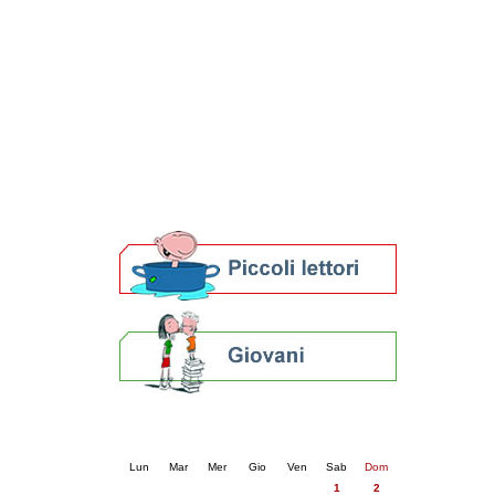
Patto locale per la lettura 2023
Presentazione del Patto per la lettura
della provincia di Ravenna - 2022
Festa del Libro 2014
Bibliopride in Bibliotour
Bibliotour OFF
Parlano del Bibliotour!
Premi e concorsi letterari
SBN: un'eredità per il futuro
Per bibliotecari e archivisti
Calendario eventi
« prec.
novembre 2025
succ. »
Lun
Mar
Mer
Gio
Ven
Sab
Dom
1
2