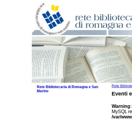
Rete Biblio
Rete Bibliotecaria di Romagna e San
Marino
Eventi 
La Rete
Biblioteche e archivi
Warning
Agenda
MySQL res
Patto intercomunale per la lettura
/var/www
2026
Patto locale per la lettura 2025
Patto locale per la lettura 2024