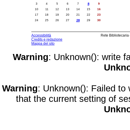
3
4
5
6
7
8
9
10
11
12
13
14
15
16
17
18
19
20
21
22
23
24
25
26
27
28
29
30
Accessibilità
Rete Bibliotecaria
Credits e redazione
Mappa del sito
Warning
: Unknown(): write fa
Unkn
Warning
: Unknown(): Failed to w
that the current setting of s
Unkn