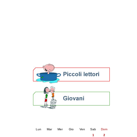
Patto locale per la lettura 2023
Presentazione del Patto per la lettura
della provincia di Ravenna - 2022
Festa del Libro 2014
Bibliopride in Bibliotour
Bibliotour OFF
Parlano del Bibliotour!
Premi e concorsi letterari
SBN: un'eredità per il futuro
Per bibliotecari e archivisti
Calendario eventi
« prec.
novembre 2025
succ. »
Lun
Mar
Mer
Gio
Ven
Sab
Dom
1
2