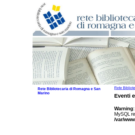
Rete Biblio
Rete Bibliotecaria di Romagna e San
Marino
Eventi 
La Rete
Biblioteche e archivi
Warning
Agenda
MySQL res
Patto intercomunale per la lettura
/var/www
2026
Patto locale per la lettura 2025
Patto locale per la lettura 2024