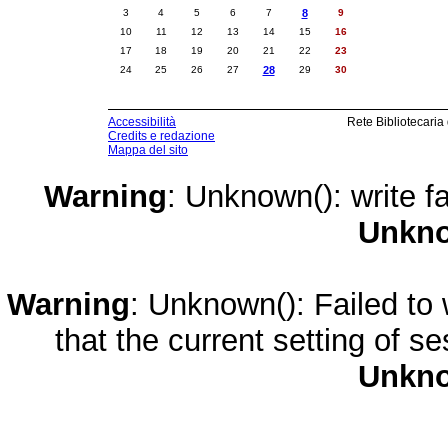
3
4
5
6
7
8
9
10
11
12
13
14
15
16
17
18
19
20
21
22
23
24
25
26
27
28
29
30
Accessibilità
Rete Bibliotecaria
Credits e redazione
Mappa del sito
Warning
: Unknown(): write fa
Unkn
Warning
: Unknown(): Failed to w
that the current setting of s
Unkn