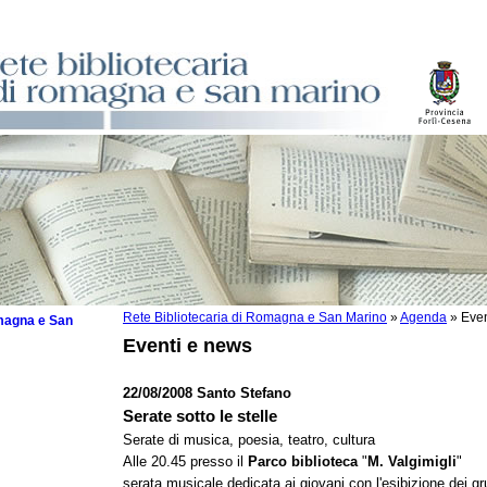
Rete Bibliotecaria di Romagna e San Marino
»
Agenda
»
Even
omagna e San
Eventi e news
22/08/2008 Santo Stefano
Serate sotto le stelle
 la lettura
Serate di musica, poesia, teatro, cultura
Alle 20.45 presso il
Parco biblioteca
"
M. Valgimigli
"
tura 2025
serata musicale dedicata ai giovani con l'esibizione de
tura 2024