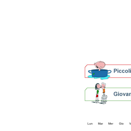
Patto locale per la let
Presentazione del Patto
della provincia di Rav
Festa del Libro 2014
Bibliopride in Bibliotou
Bibliotour OFF
Parlano del Bibliotour!
Premi e concorsi letter
SBN: un'eredità per il 
Per bibliotecari e archivi
Calendario eve
« prec.
novembre 20
Lun
Mar
Mer
Gio
V