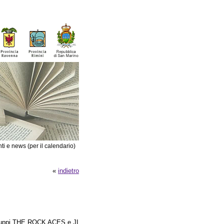
ti e news (per il calendario)
«
indietro
i gruppi THE ROCK ACES e JI