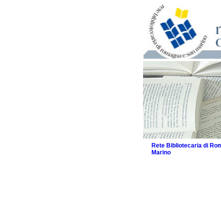
Rete Bibliotecaria di R
Marino
La Rete
Biblioteche e archivi
Agenda
Patto intercomunale per
2026
Patto locale per la let
Patto locale per la let