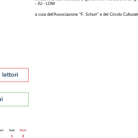
- JU - LOW
tura 2023
 per la lettura
a cura dell'Associazione "F. Schurr" e del Circolo Culturale
enna - 2022
r
ari
futuro
sti
nti
25
succ. »
en
Sab
Dom
1
2