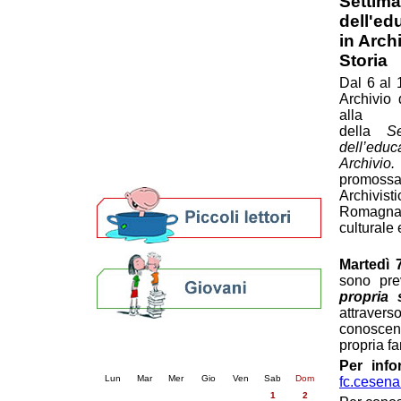
Settima
Patto locale per la lettura 2023
dell'ed
Presentazione del Patto per la lettura
in Arch
della provincia di Ravenna - 2022
Storia
Festa del Libro 2014
Dal 6 al 
Bibliopride in Bibliotour
Archivio 
Bibliotour OFF
alla v
Parlano del Bibliotour!
della
S
Premi e concorsi letterari
dell’ed
SBN: un'eredità per il futuro
Archivio
Per bibliotecari e archivisti
promoss
Archivist
Romagna,
culturale
Martedì 
sono prev
propria s
attraver
conoscenza
Calendario eventi
propria fa
« prec.
novembre 2025
succ. »
Per info
Lun
Mar
Mer
Gio
Ven
Sab
Dom
fc.cesena
1
2