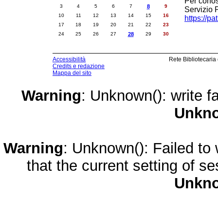
Per conosc
3
4
5
6
7
8
9
Servizio 
10
11
12
13
14
15
16
https://pa
17
18
19
20
21
22
23
24
25
26
27
28
29
30
Accessibilità
Rete Bibliotecaria
Credits e redazione
Mappa del sito
Warning
: Unknown(): write fa
Unkn
Warning
: Unknown(): Failed to w
that the current setting of s
Unkn