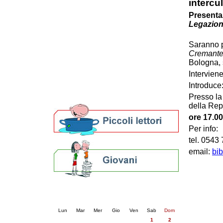
intercu
Patto locale per la lettura 2023
Presenta
Presentazione del Patto per la lettura
Legazion
della provincia di Ravenna - 2022
Festa del Libro 2014
Saranno p
Bibliopride in Bibliotour
Cremant
Bibliotour OFF
Bologna, s
Parlano del Bibliotour!
Intervien
Premi e concorsi letterari
Introduce
SBN: un'eredità per il futuro
Presso la 
Per bibliotecari e archivisti
della Repu
ore 17.00
Per info:
tel. 0543
email:
bib
Calendario eventi
« prec.
novembre 2025
succ. »
Lun
Mar
Mer
Gio
Ven
Sab
Dom
1
2