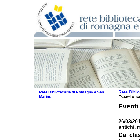
Rete Bibli
Rete Bibliotecaria di Romagna e San
Marino
Eventi e ne
La Rete
Eventi
Biblioteche e archivi
Agenda
26/03/201
Patto intercomunale per la lettura
antichi, 
2026
Patto locale per la lettura 2025
Dal cla
Patto locale per la lettura 2024