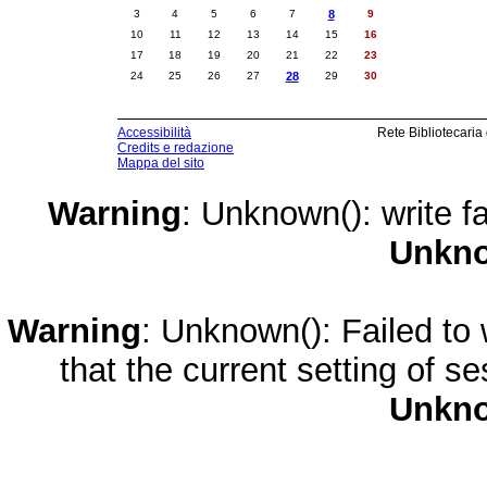
3
4
5
6
7
8
9
10
11
12
13
14
15
16
17
18
19
20
21
22
23
24
25
26
27
28
29
30
Accessibilità
Rete Bibliotecaria
Credits e redazione
Mappa del sito
Warning
: Unknown(): write fa
Unkn
Warning
: Unknown(): Failed to w
that the current setting of s
Unkn