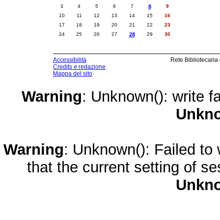
3
4
5
6
7
8
9
10
11
12
13
14
15
16
17
18
19
20
21
22
23
24
25
26
27
28
29
30
Accessibilità
Rete Bibliotecaria
Credits e redazione
Mappa del sito
Warning
: Unknown(): write fa
Unkn
Warning
: Unknown(): Failed to w
that the current setting of s
Unkn