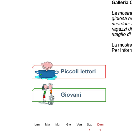
Galleria 
Patto locale per la lettura 2023
Presentazione del Patto per la lettura
La mostra
della provincia di Ravenna - 2022
gioiosa n
Festa del Libro 2014
ricordare 
Bibliopride in Bibliotour
ragazzi di
Bibliotour OFF
ritaglio d
Parlano del Bibliotour!
La mostra 
Premi e concorsi letterari
Per infor
SBN: un'eredità per il futuro
Per bibliotecari e archivisti
Calendario eventi
« prec.
novembre 2025
succ. »
Lun
Mar
Mer
Gio
Ven
Sab
Dom
1
2