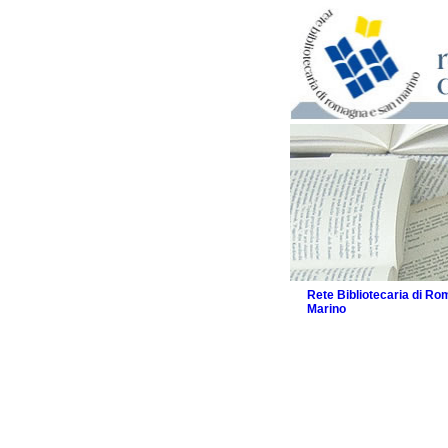
Rete Bibliotecaria di R
Marino
La Rete
Biblioteche e archivi
Agenda
Patto intercomunale per
2026
Patto locale per la let
Patto locale per la let