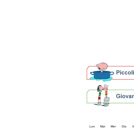
Patto locale per la let
Presentazione del Patto
della provincia di Rav
Festa del Libro 2014
Bibliopride in Bibliotou
Bibliotour OFF
Parlano del Bibliotour!
Premi e concorsi letter
SBN: un'eredità per il 
Per bibliotecari e archivi
Calendario eve
« prec.
novembre 20
Lun
Mar
Mer
Gio
V