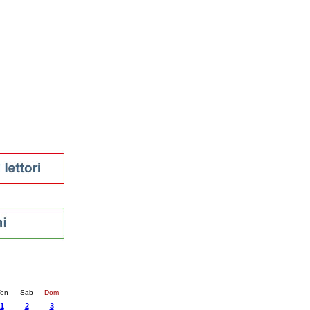
tura 2023
 per la lettura
enna - 2022
r
ari
futuro
sti
nti
24
succ. »
en
Sab
Dom
1
2
3