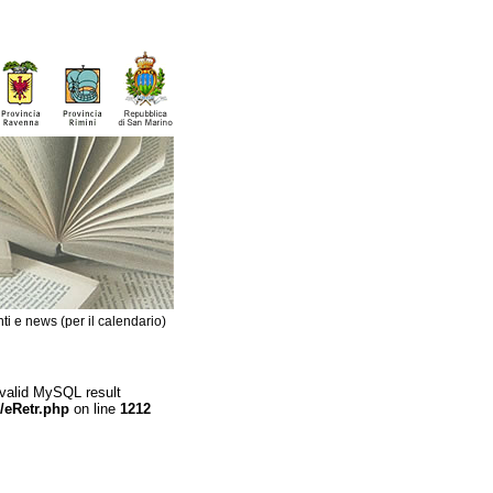
ti e news (per il calendario)
 valid MySQL result
/eRetr.php
on line
1212