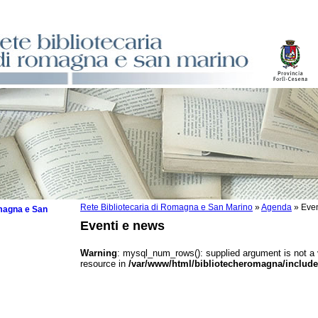
Rete Bibliotecaria di Romagna e San Marino
»
Agenda
»
Even
omagna e San
Eventi e news
Warning
: mysql_num_rows(): supplied argument is not a
resource in
/var/www/html/bibliotecheromagna/include
 la lettura
tura 2025
tura 2024