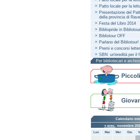
Patto locale per la let
Presentazione del Patto
della provincia di Rav
Festa del Libro 2014
Bibliopride in Bibliotou
Bibliotour OFF
Parlano del Bibliotour!
Premi e concorsi letter
SBN: un'eredità per il 
Per bibliotecari e archivi
Calendario eve
« prec.
novembre 20
Lun
Mar
Mer
Gio
V