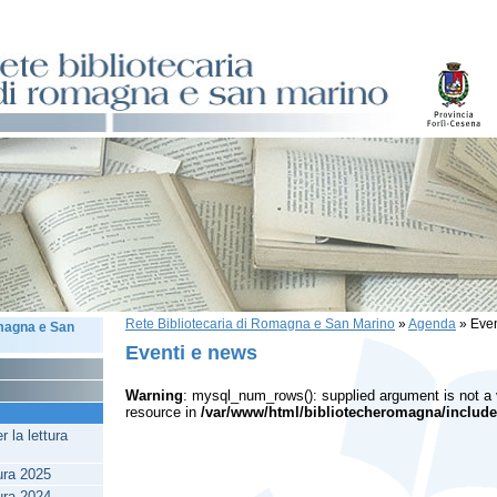
Rete Bibliotecaria di Romagna e San Marino
»
Agenda
»
Even
omagna e San
Eventi e news
Warning
: mysql_num_rows(): supplied argument is not a
resource in
/var/www/html/bibliotecheromagna/include
 la lettura
tura 2025
tura 2024