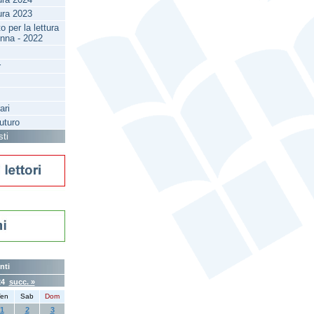
tura 2023
 per la lettura
enna - 2022
r
ari
futuro
sti
nti
24
succ. »
en
Sab
Dom
1
2
3