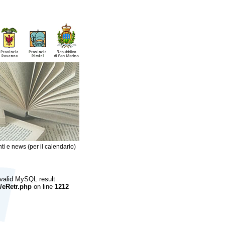
ti e news (per il calendario)
 valid MySQL result
/eRetr.php
on line
1212