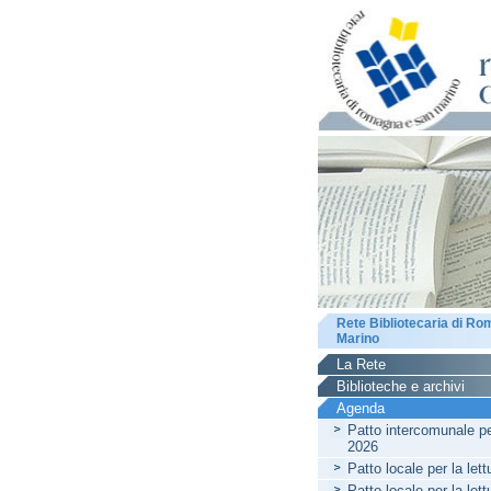
Rete Bibliotecaria di R
Marino
La Rete
Biblioteche e archivi
Agenda
Patto intercomunale per
2026
Patto locale per la let
Patto locale per la let