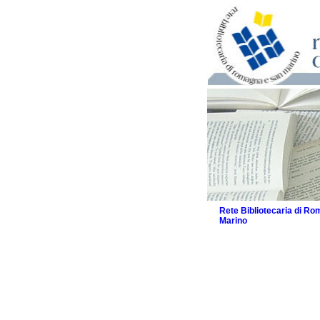
Rete Bibliotecaria di R
Marino
La Rete
Biblioteche e archivi
Agenda
Patto intercomunale per
2026
Patto locale per la let
Patto locale per la let