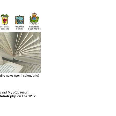
ti e news (per il calendario)
 valid MySQL result
/eRetr.php
on line
1212