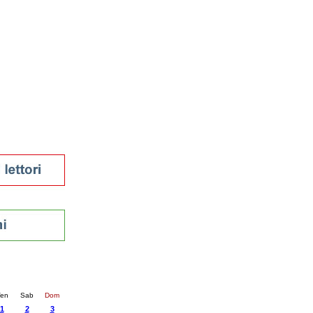
tura 2023
 per la lettura
enna - 2022
r
ari
futuro
sti
nti
24
succ. »
en
Sab
Dom
1
2
3