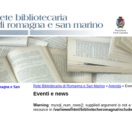
Rete Bibliotecaria di Romagna e San Marino
»
Agenda
»
Even
omagna e San
Eventi e news
Warning
: mysql_num_rows(): supplied argument is not a
resource in
/var/www/html/bibliotecheromagna/include
 la lettura
tura 2025
tura 2024