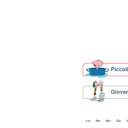
Patto locale per la let
Presentazione del Patto
della provincia di Rav
Festa del Libro 2014
Bibliopride in Bibliotou
Bibliotour OFF
Parlano del Bibliotour!
Premi e concorsi letter
SBN: un'eredità per il 
Per bibliotecari e archivi
Calendario eve
« prec.
novembre 20
Lun
Mar
Mer
Gio
V