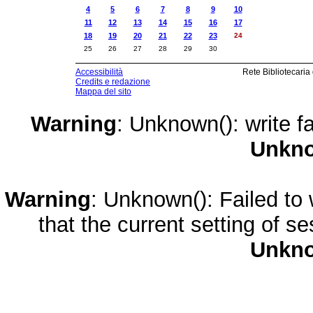
4
5
6
7
8
9
10
11
12
13
14
15
16
17
18
19
20
21
22
23
24
25
26
27
28
29
30
Accessibilità
Rete Bibliotecaria
Credits e redazione
Mappa del sito
Warning
: Unknown(): write fa
Unkn
Warning
: Unknown(): Failed to w
that the current setting of s
Unkn