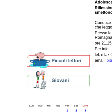
Adolescent
Patto locale per la lettura 2023
Riflessio
Presentazione del Patto per la lettura
smettono
della provincia di Ravenna - 2022
Festa del Libro 2014
Conduce
Bibliopride in Bibliotour
che leggo
Bibliotour OFF
Presso la
Parlano del Bibliotour!
Romagna
Premi e concorsi letterari
ore 21.15
SBN: un'eredità per il futuro
Per bibliotecari e archivisti
Per info:
tel. e fa
email:
bi
Calendario eventi
« prec.
novembre 2024
succ. »
Lun
Mar
Mer
Gio
Ven
Sab
Dom
1
2
3