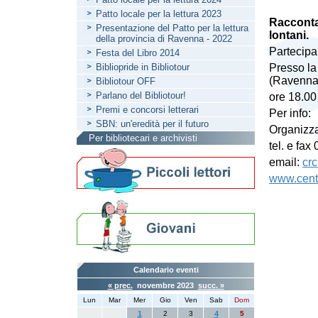
Patto locale per la lettura 2023
Raccontar
Presentazione del Patto per la lettura
lontani.
della provincia di Ravenna - 2022
Partecip
Festa del Libro 2014
Bibliopride in Bibliotour
Presso la
(Ravenna
Bibliotour OFF
Parlano del Bibliotour!
ore 18.00 
Premi e concorsi letterari
Per info:
SBN: un'eredità per il futuro
Organizza
Per bibliotecari e archivisti
tel. e fa
email:
cr
www.centro
Calendario eventi
« prec.
novembre 2023
succ. »
Lun
Mar
Mer
Gio
Ven
Sab
Dom
1
2
3
4
5