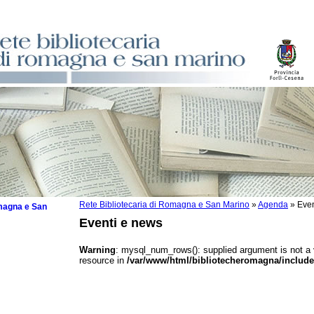
Rete Bibliotecaria di Romagna e San Marino
»
Agenda
»
Even
omagna e San
Eventi e news
Warning
: mysql_num_rows(): supplied argument is not a
resource in
/var/www/html/bibliotecheromagna/include
 la lettura
tura 2025
tura 2024