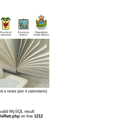
ti e news (per il calendario)
 valid MySQL result
/eRetr.php
on line
1212