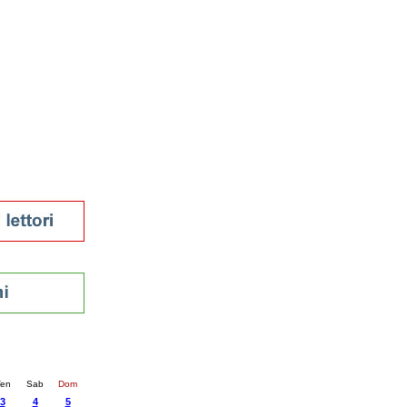
tura 2023
 per la lettura
enna - 2022
r
ari
futuro
sti
nti
5
succ. »
en
Sab
Dom
3
4
5