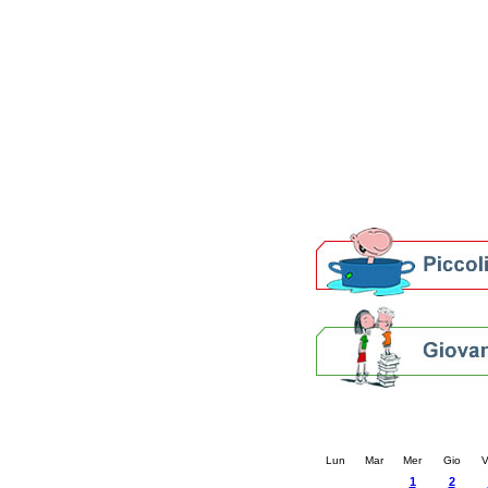
Patto locale per la let
Presentazione del Patto
della provincia di Rav
Festa del Libro 2014
Bibliopride in Bibliotou
Bibliotour OFF
Parlano del Bibliotour!
Premi e concorsi letter
SBN: un'eredità per il 
Per bibliotecari e archivi
Calendario eve
« prec.
ottobre 202
Lun
Mar
Mer
Gio
V
1
2