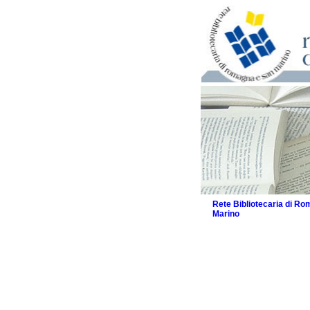
Rete Bibliotecaria di R
Marino
La Rete
Biblioteche e archivi
Agenda
Patto intercomunale per
2026
Patto locale per la let
Patto locale per la let