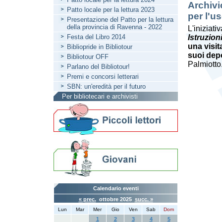
Archivi
Patto locale per la lettura 2023
per l'u
Presentazione del Patto per la lettura
della provincia di Ravenna - 2022
L'iniziati
Festa del Libro 2014
Istruzion
una visit
Bibliopride in Bibliotour
suoi dep
Bibliotour OFF
Palmiotto
Parlano del Bibliotour!
Premi e concorsi letterari
SBN: un'eredità per il futuro
Per bibliotecari e archivisti
Calendario eventi
« prec.
ottobre 2025
succ. »
Lun
Mar
Mer
Gio
Ven
Sab
Dom
1
2
3
4
5