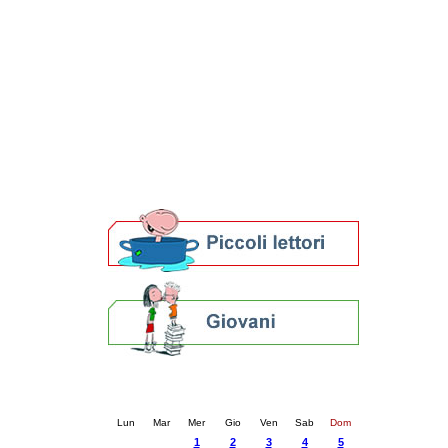
Patto locale per la lettura 2023
Presentazione del Patto per la lettura
della provincia di Ravenna - 2022
Festa del Libro 2014
Bibliopride in Bibliotour
Bibliotour OFF
Parlano del Bibliotour!
Premi e concorsi letterari
SBN: un'eredità per il futuro
Per bibliotecari e archivisti
Calendario eventi
« prec.
ottobre 2025
succ. »
Lun
Mar
Mer
Gio
Ven
Sab
Dom
1
2
3
4
5