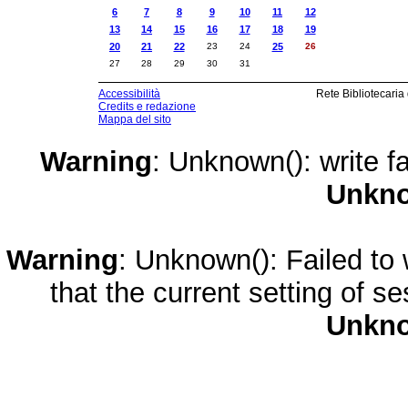
6
7
8
9
10
11
12
13
14
15
16
17
18
19
20
21
22
23
24
25
26
27
28
29
30
31
Accessibilità
Rete Bibliotecaria
Credits e redazione
Mappa del sito
Warning
: Unknown(): write fa
Unkn
Warning
: Unknown(): Failed to w
that the current setting of s
Unkn