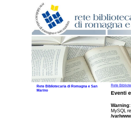
Rete Biblio
Rete Bibliotecaria di Romagna e San
Marino
Eventi 
La Rete
Biblioteche e archivi
Warning
Agenda
MySQL res
Patto intercomunale per la lettura
/var/www
2026
Patto locale per la lettura 2025
Patto locale per la lettura 2024