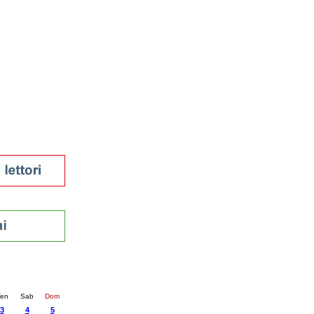
tura 2023
 per la lettura
enna - 2022
r
ari
futuro
sti
nti
5
succ. »
en
Sab
Dom
3
4
5