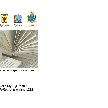
ti e news (per il calendario)
 valid MySQL result
/eRetr.php
on line
1212