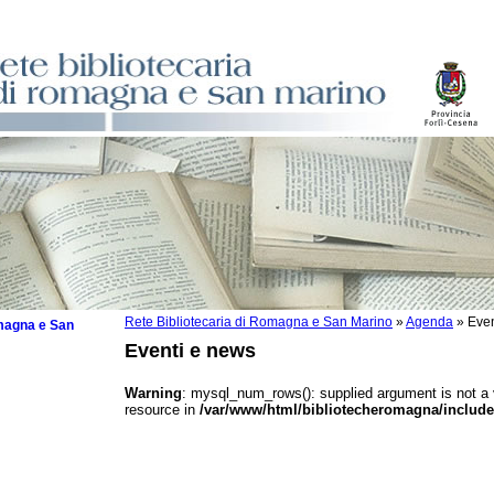
Rete Bibliotecaria di Romagna e San Marino
»
Agenda
»
Even
omagna e San
Eventi e news
Warning
: mysql_num_rows(): supplied argument is not a
resource in
/var/www/html/bibliotecheromagna/include
 la lettura
tura 2025
tura 2024