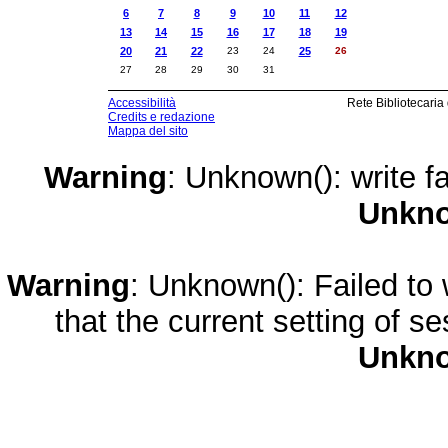
6
7
8
9
10
11
12
13
14
15
16
17
18
19
20
21
22
23
24
25
26
27
28
29
30
31
Accessibilità
Rete Bibliotecaria
Credits e redazione
Mappa del sito
Warning
: Unknown(): write fa
Unkn
Warning
: Unknown(): Failed to w
that the current setting of s
Unkn