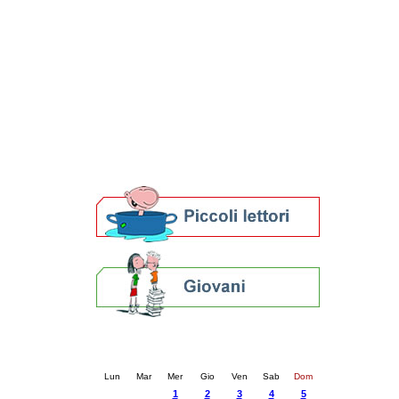
Patto locale per la lettura 2023
Presentazione del Patto per la lettura
della provincia di Ravenna - 2022
Festa del Libro 2014
Bibliopride in Bibliotour
Bibliotour OFF
Parlano del Bibliotour!
Premi e concorsi letterari
SBN: un'eredità per il futuro
Per bibliotecari e archivisti
Calendario eventi
« prec.
ottobre 2025
succ. »
Lun
Mar
Mer
Gio
Ven
Sab
Dom
1
2
3
4
5