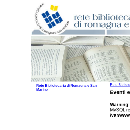
Rete Biblio
Rete Bibliotecaria di Romagna e San
Marino
Eventi 
La Rete
Biblioteche e archivi
Warning
Agenda
MySQL res
Patto intercomunale per la lettura
/var/www
2026
Patto locale per la lettura 2025
Patto locale per la lettura 2024