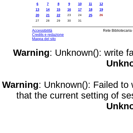
6
7
8
9
10
11
12
13
14
15
16
17
18
19
20
21
22
23
24
25
26
27
28
29
30
31
Accessibilità
Rete Bibliotecaria
Credits e redazione
Mappa del sito
Warning
: Unknown(): write fa
Unkn
Warning
: Unknown(): Failed to w
that the current setting of s
Unkn