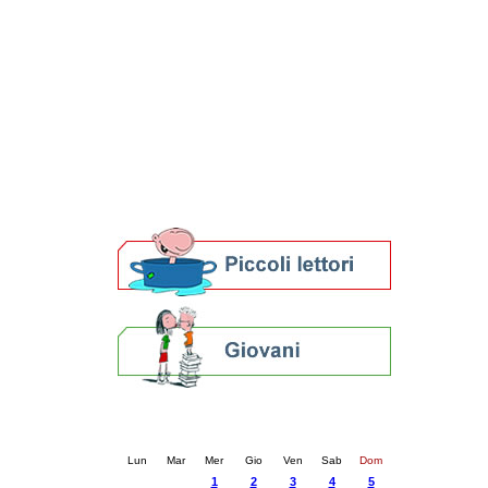
Patto locale per la lettura 2023
Presentazione del Patto per la lettura
della provincia di Ravenna - 2022
Festa del Libro 2014
Bibliopride in Bibliotour
Bibliotour OFF
Parlano del Bibliotour!
Premi e concorsi letterari
SBN: un'eredità per il futuro
Per bibliotecari e archivisti
Calendario eventi
« prec.
ottobre 2025
succ. »
Lun
Mar
Mer
Gio
Ven
Sab
Dom
1
2
3
4
5