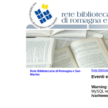
Rete Biblio
Rete Bibliotecaria di Romagna e San
Marino
Eventi 
La Rete
Biblioteche e archivi
Warning
Agenda
MySQL res
Patto intercomunale per la lettura
/var/www
2026
Patto locale per la lettura 2025
Patto locale per la lettura 2024