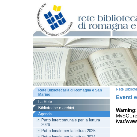
Rete Biblio
Rete Bibliotecaria di Romagna e San
Marino
Eventi 
La Rete
Biblioteche e archivi
Warning
Agenda
MySQL res
Patto intercomunale per la lettura
/var/www
2026
Patto locale per la lettura 2025
Patto locale per la lettura 2024