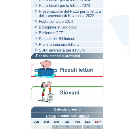
Patto locale per la lettura 2023
Presentazione del Patto per la lettura
della provincia di Ravenna - 2022
Festa del Libro 2014
Bibliopride in Bibliotour
Bibliotour OFF
Parlano del Bibliotour!
Premi e concorsi letterari
SBN: un'eredità per il futuro
Per bibliotecari e archivisti
Calendario eventi
« prec.
ottobre 2025
succ. »
Lun
Mar
Mer
Gio
Ven
Sab
Dom
1
2
3
4
5