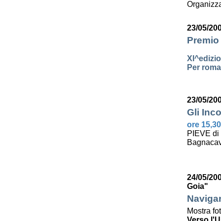
Organizza
23/05/20
Premio 
XI^edizi
Per roman
23/05/20
Gli Inco
ore 15,30
PIEVE di
Bagnacav
24/05/200
Goia"
Navigar
Mostra fo
Verso l'