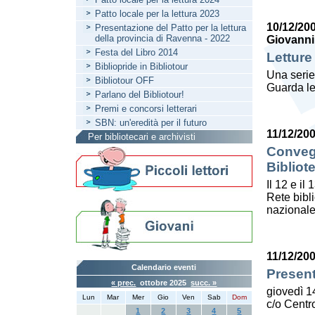
Patto locale per la lettura 2023
10/12/20
Presentazione del Patto per la lettura
della provincia di Ravenna - 2022
Giovanni
Festa del Libro 2014
Letture
Bibliopride in Bibliotour
Una serie
Bibliotour OFF
Guarda le
Parlano del Bibliotour!
Premi e concorsi letterari
SBN: un'eredità per il futuro
11/12/20
Per bibliotecari e archivisti
Convegn
Bibliot
Il 12 e il
Rete bibl
nazionale
11/12/20
Calendario eventi
Present
« prec.
ottobre 2025
succ. »
giovedì 1
Lun
Mar
Mer
Gio
Ven
Sab
Dom
c/o Centro
1
2
3
4
5