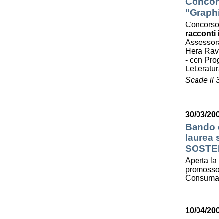
Concors
"Graphi
Concorso
racconti
Assessora
Hera Ra
- con Prog
Letterat
Scade il 
30/03/200
Bando d
laurea
SOSTE
Aperta la 
promosso 
Consumato
10/04/20