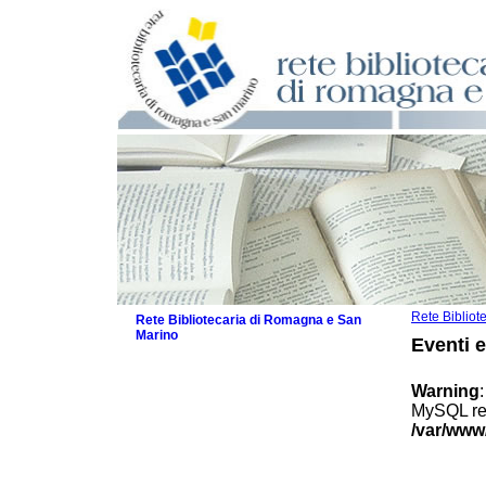
Rete Biblio
Rete Bibliotecaria di Romagna e San
Marino
Eventi 
La Rete
Biblioteche e archivi
Warning
Agenda
MySQL res
Patto intercomunale per la lettura
/var/www
2026
Patto locale per la lettura 2025
Patto locale per la lettura 2024