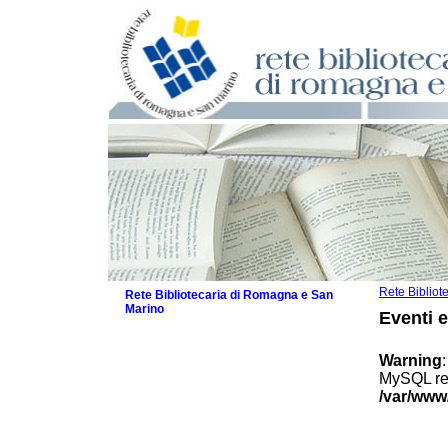
Rete Biblio
Rete Bibliotecaria di Romagna e San
Marino
Eventi 
La Rete
Biblioteche e archivi
Warning
Agenda
MySQL res
Patto intercomunale per la lettura
/var/www
2026
Patto locale per la lettura 2025
Patto locale per la lettura 2024