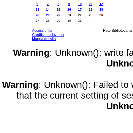
6
7
8
9
10
11
12
13
14
15
16
17
18
19
20
21
22
23
24
25
26
27
28
29
30
31
Accessibilità
Rete Bibliotecaria
Credits e redazione
Mappa del sito
Warning
: Unknown(): write fa
Unkn
Warning
: Unknown(): Failed to w
that the current setting of s
Unkn