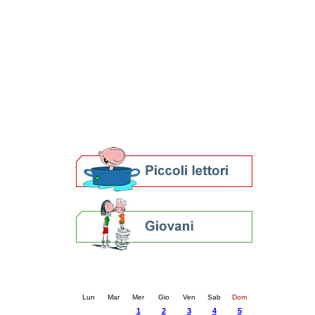
Patto locale per la lettura 2023
Presentazione del Patto per la lettura
della provincia di Ravenna - 2022
Festa del Libro 2014
Bibliopride in Bibliotour
Bibliotour OFF
Parlano del Bibliotour!
Premi e concorsi letterari
SBN: un'eredità per il futuro
Per bibliotecari e archivisti
Calendario eventi
« prec.
ottobre 2025
succ. »
Lun
Mar
Mer
Gio
Ven
Sab
Dom
1
2
3
4
5