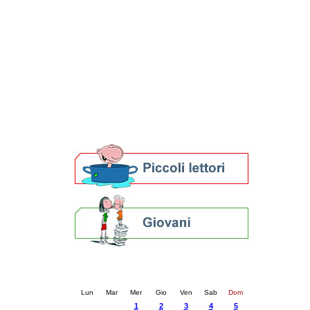
Patto locale per la lettura 2023
Presentazione del Patto per la lettura
della provincia di Ravenna - 2022
Festa del Libro 2014
Bibliopride in Bibliotour
Bibliotour OFF
Parlano del Bibliotour!
Premi e concorsi letterari
SBN: un'eredità per il futuro
Per bibliotecari e archivisti
Calendario eventi
« prec.
ottobre 2025
succ. »
Lun
Mar
Mer
Gio
Ven
Sab
Dom
1
2
3
4
5