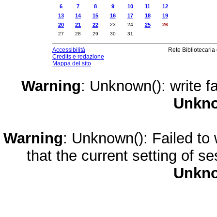
6
7
8
9
10
11
12
13
14
15
16
17
18
19
20
21
22
23
24
25
26
27
28
29
30
31
Accessibilità
Rete Bibliotecaria
Credits e redazione
Mappa del sito
Warning
: Unknown(): write fa
Unkn
Warning
: Unknown(): Failed to w
that the current setting of s
Unkn