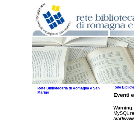
Rete Biblio
Rete Bibliotecaria di Romagna e San
Marino
Eventi 
La Rete
Biblioteche e archivi
Warning
Agenda
MySQL res
Patto intercomunale per la lettura
/var/www
2026
Patto locale per la lettura 2025
Patto locale per la lettura 2024