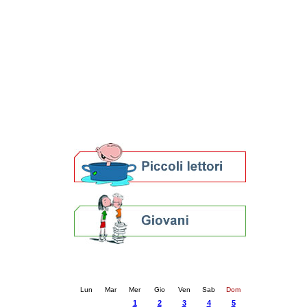
Patto locale per la lettura 2023
Presentazione del Patto per la lettura
della provincia di Ravenna - 2022
Festa del Libro 2014
Bibliopride in Bibliotour
Bibliotour OFF
Parlano del Bibliotour!
Premi e concorsi letterari
SBN: un'eredità per il futuro
Per bibliotecari e archivisti
Calendario eventi
« prec.
ottobre 2025
succ. »
Lun
Mar
Mer
Gio
Ven
Sab
Dom
1
2
3
4
5