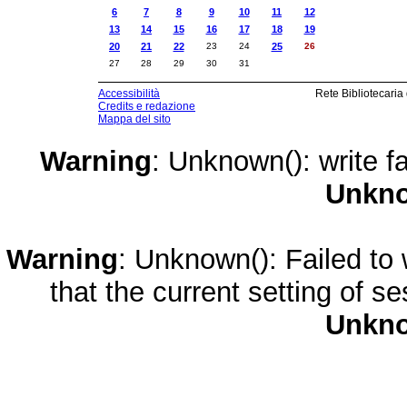
6
7
8
9
10
11
12
13
14
15
16
17
18
19
20
21
22
23
24
25
26
27
28
29
30
31
Accessibilità
Rete Bibliotecaria
Credits e redazione
Mappa del sito
Warning
: Unknown(): write fa
Unkn
Warning
: Unknown(): Failed to w
that the current setting of s
Unkn