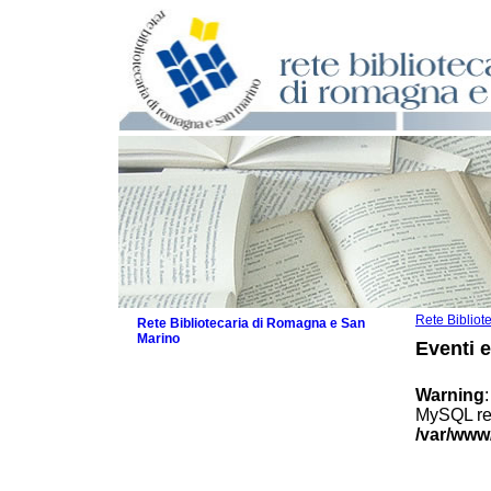
Rete Biblio
Rete Bibliotecaria di Romagna e San
Marino
Eventi 
La Rete
Biblioteche e archivi
Warning
Agenda
MySQL res
Patto intercomunale per la lettura
/var/www
2026
Patto locale per la lettura 2025
Patto locale per la lettura 2024