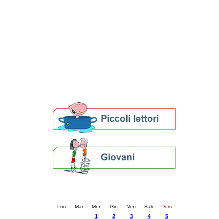
Patto locale per la lettura 2023
Presentazione del Patto per la lettura
della provincia di Ravenna - 2022
Festa del Libro 2014
Bibliopride in Bibliotour
Bibliotour OFF
Parlano del Bibliotour!
Premi e concorsi letterari
SBN: un'eredità per il futuro
Per bibliotecari e archivisti
Calendario eventi
« prec.
ottobre 2025
succ. »
Lun
Mar
Mer
Gio
Ven
Sab
Dom
1
2
3
4
5