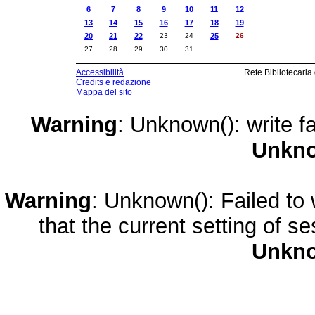
6
7
8
9
10
11
12
13
14
15
16
17
18
19
20
21
22
23
24
25
26
27
28
29
30
31
Accessibilità
Rete Bibliotecaria
Credits e redazione
Mappa del sito
Warning
: Unknown(): write fa
Unkn
Warning
: Unknown(): Failed to w
that the current setting of s
Unkn