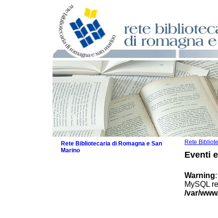
Rete Biblio
Rete Bibliotecaria di Romagna e San
Marino
Eventi 
La Rete
Biblioteche e archivi
Warning
Agenda
MySQL res
Patto intercomunale per la lettura
/var/www
2026
Patto locale per la lettura 2025
Patto locale per la lettura 2024