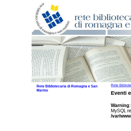
Rete Biblio
Rete Bibliotecaria di Romagna e San
Marino
Eventi 
La Rete
Biblioteche e archivi
Warning
Agenda
MySQL res
Patto intercomunale per la lettura
/var/www
2026
Patto locale per la lettura 2025
Patto locale per la lettura 2024