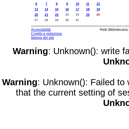
6
7
8
9
10
11
12
13
14
15
16
17
18
19
20
21
22
23
24
25
26
27
28
29
30
31
Accessibilità
Rete Bibliotecaria
Credits e redazione
Mappa del sito
Warning
: Unknown(): write fa
Unkn
Warning
: Unknown(): Failed to w
that the current setting of s
Unkn