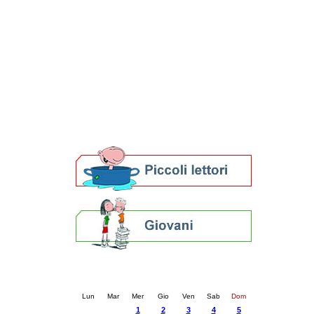
Patto locale per la lettura 2023
Presentazione del Patto per la lettura
della provincia di Ravenna - 2022
Festa del Libro 2014
Bibliopride in Bibliotour
Bibliotour OFF
Parlano del Bibliotour!
Premi e concorsi letterari
SBN: un'eredità per il futuro
Per bibliotecari e archivisti
Calendario eventi
« prec.
ottobre 2025
succ. »
Lun
Mar
Mer
Gio
Ven
Sab
Dom
1
2
3
4
5