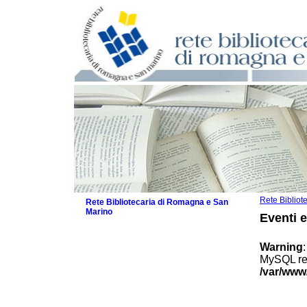
Rete Biblio
Rete Bibliotecaria di Romagna e San
Marino
Eventi 
La Rete
Biblioteche e archivi
Warning
Agenda
MySQL res
Patto intercomunale per la lettura
/var/www
2026
Patto locale per la lettura 2025
Patto locale per la lettura 2024