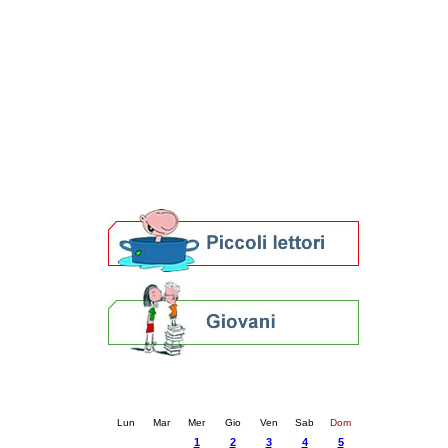
Patto locale per la lettura 2023
Presentazione del Patto per la lettura
della provincia di Ravenna - 2022
Festa del Libro 2014
Bibliopride in Bibliotour
Bibliotour OFF
Parlano del Bibliotour!
Premi e concorsi letterari
SBN: un'eredità per il futuro
Per bibliotecari e archivisti
Calendario eventi
« prec.
ottobre 2025
succ. »
Lun
Mar
Mer
Gio
Ven
Sab
Dom
1
2
3
4
5