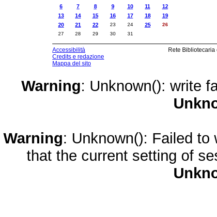
6
7
8
9
10
11
12
13
14
15
16
17
18
19
20
21
22
23
24
25
26
27
28
29
30
31
Accessibilità
Rete Bibliotecaria
Credits e redazione
Mappa del sito
Warning
: Unknown(): write fa
Unkn
Warning
: Unknown(): Failed to w
that the current setting of s
Unkn