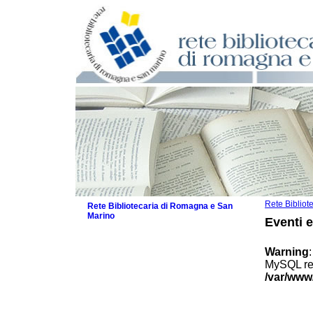
Rete Biblio
Rete Bibliotecaria di Romagna e San
Marino
Eventi 
La Rete
Biblioteche e archivi
Warning
Agenda
MySQL res
Patto intercomunale per la lettura
/var/www
2026
Patto locale per la lettura 2025
Patto locale per la lettura 2024