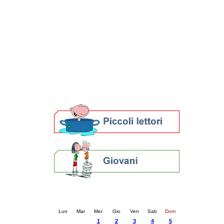
Patto locale per la lettura 2023
Presentazione del Patto per la lettura
della provincia di Ravenna - 2022
Festa del Libro 2014
Bibliopride in Bibliotour
Bibliotour OFF
Parlano del Bibliotour!
Premi e concorsi letterari
SBN: un'eredità per il futuro
Per bibliotecari e archivisti
Calendario eventi
« prec.
ottobre 2025
succ. »
Lun
Mar
Mer
Gio
Ven
Sab
Dom
1
2
3
4
5