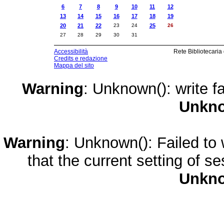
6
7
8
9
10
11
12
13
14
15
16
17
18
19
20
21
22
23
24
25
26
27
28
29
30
31
Accessibilità
Rete Bibliotecaria
Credits e redazione
Mappa del sito
Warning
: Unknown(): write fa
Unkn
Warning
: Unknown(): Failed to w
that the current setting of s
Unkn