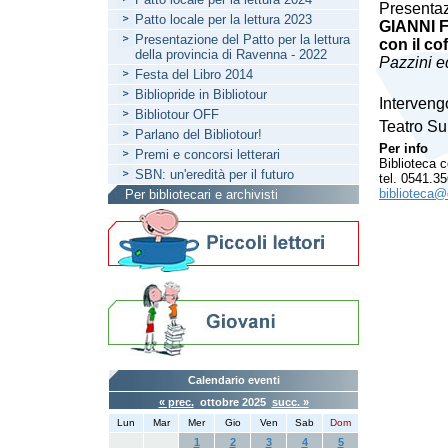
Presenta
Patto locale per la lettura 2023
GIANNI F
Presentazione del Patto per la lettura
con il co
della provincia di Ravenna - 2022
Pazzini e
Festa del Libro 2014
Bibliopride in Bibliotour
Interveng
Bibliotour OFF
Teatro Su
Parlano del Bibliotour!
Per info
Premi e concorsi letterari
Biblioteca 
SBN: un'eredità per il futuro
tel. 0541.3
biblioteca@
Per bibliotecari e archivisti
Calendario eventi
« prec.
ottobre 2025
succ. »
Lun
Mar
Mer
Gio
Ven
Sab
Dom
1
2
3
4
5