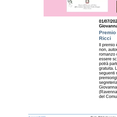
01/07/202
Giovanna
Premio 
Ricci
Il premio è
non, autor
romanzo o
essere scr
potrà par
gratuita.
seguenti m
premiorig
segreteri
Giovanna 
(Ravenna)
del Comun