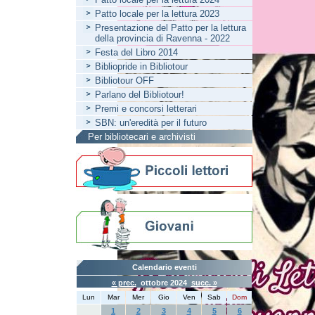
Patto locale per la lettura 2023
Presentazione del Patto per la lettura
della provincia di Ravenna - 2022
Festa del Libro 2014
Bibliopride in Bibliotour
Bibliotour OFF
Parlano del Bibliotour!
Premi e concorsi letterari
SBN: un'eredità per il futuro
Per bibliotecari e archivisti
Calendario eventi
« prec.
ottobre 2024
succ. »
Lun
Mar
Mer
Gio
Ven
Sab
Dom
1
2
3
4
5
6