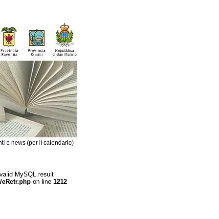
ti e news (per il calendario)
 valid MySQL result
/eRetr.php
on line
1212