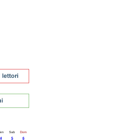
tura 2023
 per la lettura
enna - 2022
r
ari
futuro
sti
nti
4
succ. »
en
Sab
Dom
4
5
6