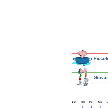
Patto locale per la let
Presentazione del Patto
della provincia di Rav
Festa del Libro 2014
Bibliopride in Bibliotou
Bibliotour OFF
Parlano del Bibliotour!
Premi e concorsi letter
SBN: un'eredità per il 
Per bibliotecari e archivi
Calendario eve
« prec.
ottobre 202
Lun
Mar
Mer
Gio
V
1
2
3