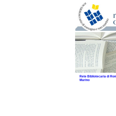
Rete Bibliotecaria di R
Marino
La Rete
Biblioteche e archivi
Agenda
Patto intercomunale per
2026
Patto locale per la let
Patto locale per la let