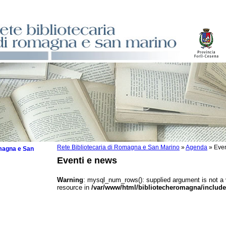
Rete Bibliotecaria di Romagna e San Marino
»
Agenda
»
Even
omagna e San
Eventi e news
Warning
: mysql_num_rows(): supplied argument is not a
resource in
/var/www/html/bibliotecheromagna/include
 la lettura
tura 2025
tura 2024