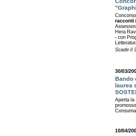
Concors
"Graphi
Concorso
racconti
Assessora
Hera Ra
- con Prog
Letterat
Scade il 
30/03/200
Bando d
laurea
SOSTE
Aperta la 
promosso 
Consumato
10/04/20