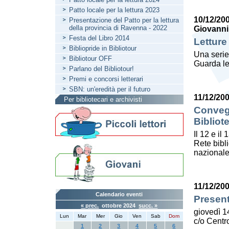
Patto locale per la lettura 2023
10/12/20
Presentazione del Patto per la lettura
della provincia di Ravenna - 2022
Giovanni
Festa del Libro 2014
Letture
Bibliopride in Bibliotour
Una serie
Bibliotour OFF
Guarda le
Parlano del Bibliotour!
Premi e concorsi letterari
SBN: un'eredità per il futuro
11/12/20
Per bibliotecari e archivisti
Convegn
Bibliot
Il 12 e il
Rete bibl
nazionale
11/12/20
Calendario eventi
Present
« prec.
ottobre 2024
succ. »
giovedì 1
Lun
Mar
Mer
Gio
Ven
Sab
Dom
c/o Centro
1
2
3
4
5
6