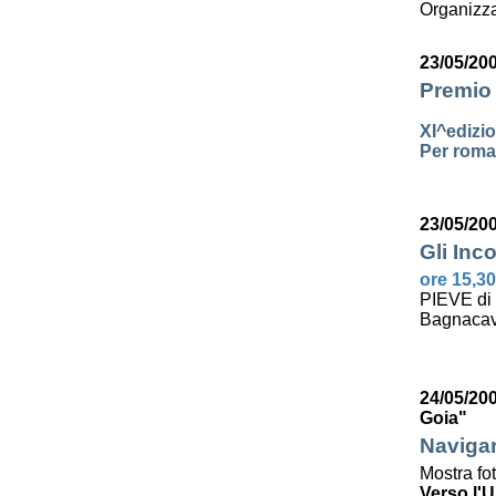
Organizza
23/05/20
Premio 
XI^edizi
Per roman
23/05/20
Gli Inco
ore 15,30
PIEVE di
Bagnacav
24/05/200
Goia"
Navigar
Mostra fo
Verso l'