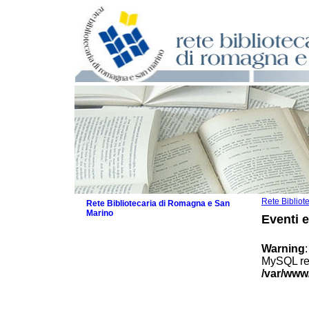
Rete Biblio
Rete Bibliotecaria di Romagna e San
Marino
Eventi 
La Rete
Biblioteche e archivi
Warning
Agenda
MySQL res
Patto intercomunale per la lettura
/var/www
2026
Patto locale per la lettura 2025
Patto locale per la lettura 2024