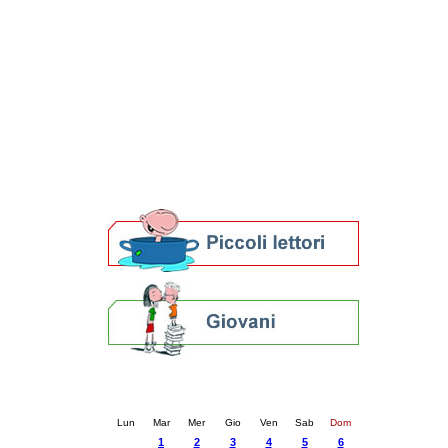
Patto locale per la lettura 2023
Presentazione del Patto per la lettura
della provincia di Ravenna - 2022
Festa del Libro 2014
Bibliopride in Bibliotour
Bibliotour OFF
Parlano del Bibliotour!
Premi e concorsi letterari
SBN: un'eredità per il futuro
Per bibliotecari e archivisti
Calendario eventi
« prec.
ottobre 2024
succ. »
Lun
Mar
Mer
Gio
Ven
Sab
Dom
1
2
3
4
5
6