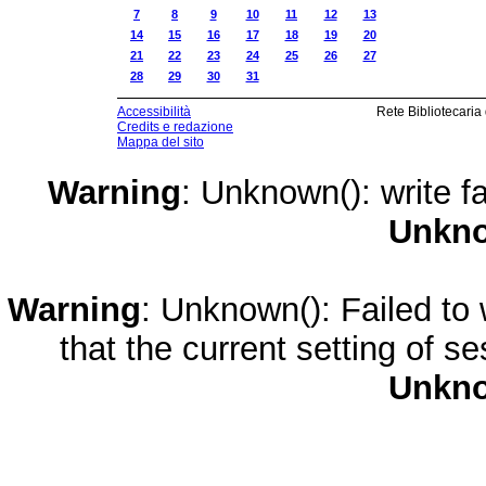
7
8
9
10
11
12
13
14
15
16
17
18
19
20
21
22
23
24
25
26
27
28
29
30
31
Accessibilità
Rete Bibliotecaria
Credits e redazione
Mappa del sito
Warning
: Unknown(): write fa
Unkn
Warning
: Unknown(): Failed to w
that the current setting of s
Unkn