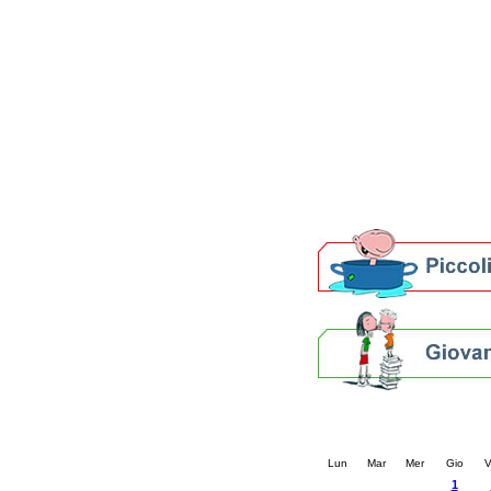
Patto locale per la let
Presentazione del Patto
della provincia di Rav
Festa del Libro 2014
Bibliopride in Bibliotou
Bibliotour OFF
Parlano del Bibliotour!
Premi e concorsi letter
SBN: un'eredità per il 
Per bibliotecari e archivi
Calendario eve
« prec.
gennaio 20
Lun
Mar
Mer
Gio
V
1