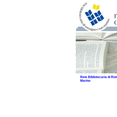
Rete Bibliotecaria di R
Marino
La Rete
Biblioteche e archivi
Agenda
Patto intercomunale per
2026
Patto locale per la let
Patto locale per la let