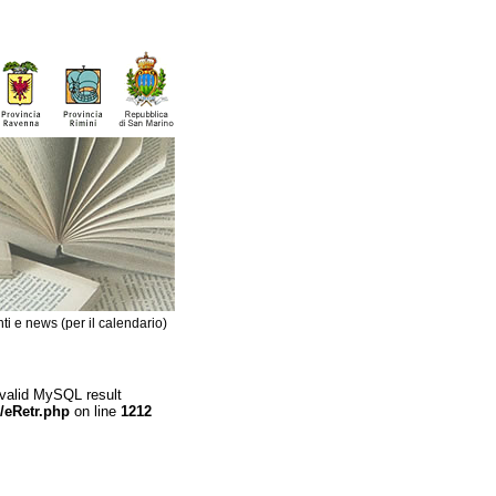
ti e news (per il calendario)
 valid MySQL result
/eRetr.php
on line
1212