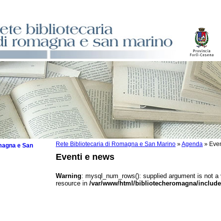
Rete Bibliotecaria di Romagna e San Marino
»
Agenda
»
Even
omagna e San
Eventi e news
Warning
: mysql_num_rows(): supplied argument is not a
resource in
/var/www/html/bibliotecheromagna/include
 la lettura
tura 2025
tura 2024