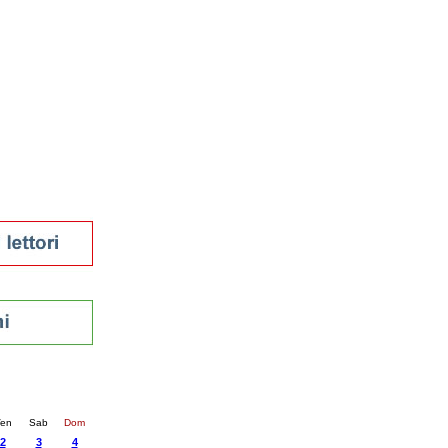
tura 2023
 per la lettura
enna - 2022
r
ari
futuro
sti
nti
26
succ. »
en
Sab
Dom
2
3
4