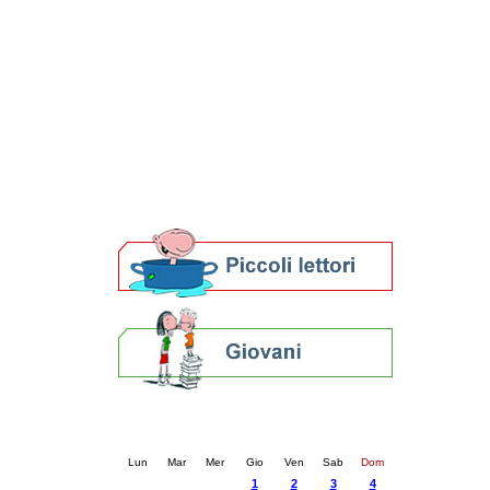
Patto locale per la lettura 2023
Presentazione del Patto per la lettura
della provincia di Ravenna - 2022
Festa del Libro 2014
Bibliopride in Bibliotour
Bibliotour OFF
Parlano del Bibliotour!
Premi e concorsi letterari
SBN: un'eredità per il futuro
Per bibliotecari e archivisti
Calendario eventi
« prec.
gennaio 2026
succ. »
Lun
Mar
Mer
Gio
Ven
Sab
Dom
1
2
3
4