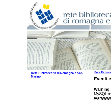
Rete Biblio
Rete Bibliotecaria di Romagna e San
Marino
Eventi 
La Rete
Biblioteche e archivi
Warning
Agenda
MySQL res
Patto intercomunale per la lettura
/var/www
2026
Patto locale per la lettura 2025
Patto locale per la lettura 2024