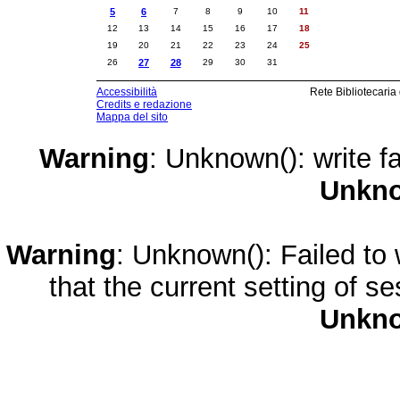
5
6
7
8
9
10
11
12
13
14
15
16
17
18
19
20
21
22
23
24
25
26
27
28
29
30
31
Accessibilità
Rete Bibliotecaria
Credits e redazione
Mappa del sito
Warning
: Unknown(): write fa
Unkn
Warning
: Unknown(): Failed to w
that the current setting of s
Unkn