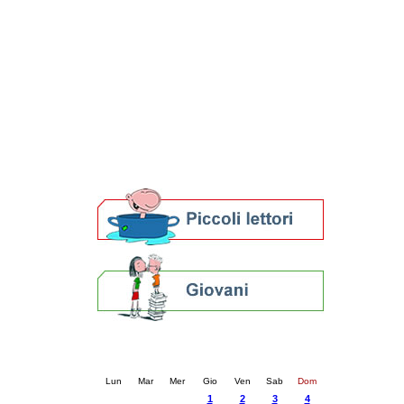
Patto locale per la lettura 2023
Presentazione del Patto per la lettura
della provincia di Ravenna - 2022
Festa del Libro 2014
Bibliopride in Bibliotour
Bibliotour OFF
Parlano del Bibliotour!
Premi e concorsi letterari
SBN: un'eredità per il futuro
Per bibliotecari e archivisti
Calendario eventi
« prec.
gennaio 2026
succ. »
Lun
Mar
Mer
Gio
Ven
Sab
Dom
1
2
3
4