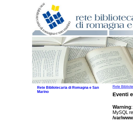
Rete Biblio
Rete Bibliotecaria di Romagna e San
Marino
Eventi 
La Rete
Biblioteche e archivi
Warning
Agenda
MySQL res
Patto intercomunale per la lettura
/var/www
2026
Patto locale per la lettura 2025
Patto locale per la lettura 2024