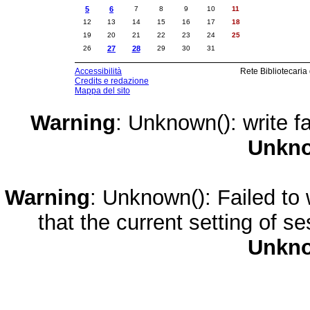
5
6
7
8
9
10
11
12
13
14
15
16
17
18
19
20
21
22
23
24
25
26
27
28
29
30
31
Accessibilità
Rete Bibliotecaria
Credits e redazione
Mappa del sito
Warning
: Unknown(): write fa
Unkn
Warning
: Unknown(): Failed to w
that the current setting of s
Unkn